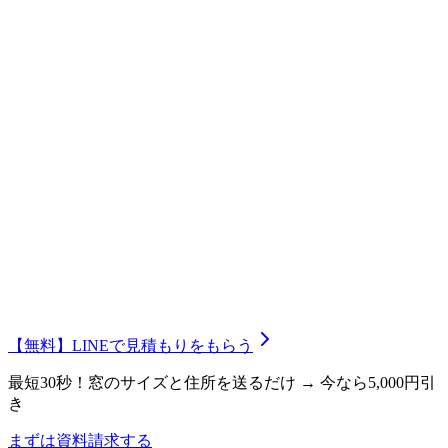
99%カットできると知り即決。今は安心して過ごしていま
す。
家族全員の肌を紫外線から守れるように
マンション / 埼玉県 / 50代女性
年齢とともにシワやたるみが気になり始め、美容皮膚科で
「室内の紫外線対策も重要」と言われました。毎日のスキン
ケアだけでなく窓から対策できると聞いて施工。おかげで肌
のコンディションが安定しています。
窓からの紫外線対策で肌のコンディションが安定
【無料】LINEで見積もりをもらう
最短30秒！窓のサイズと住所を送るだけ → 今なら5,000円引
き
まずは資料請求する