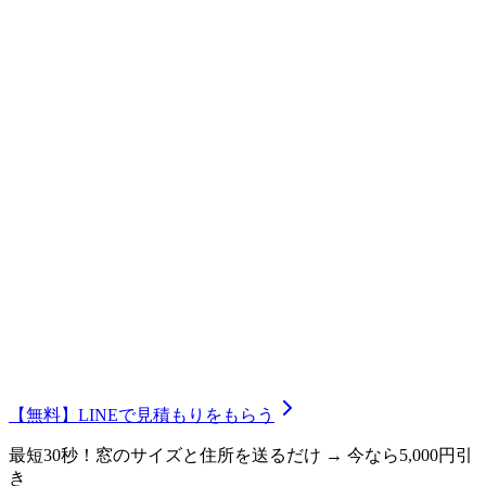
ペアガラスのため、塗装前の紫外線等カット率は
37%
でした
が、塗装後には
99%
に上昇しています。シングルガラスでも
施工後にはほぼ同様の効果を実現できます。
【無料】LINEで見積もりをもらう
最短30秒！窓のサイズと住所を送るだけ → 今なら5,000円引
き