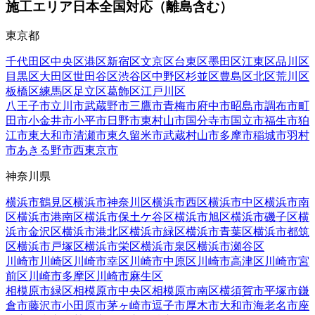
施工エリア
日本全国対応（離島含む）
東京都
千代田区
中央区
港区
新宿区
文京区
台東区
墨田区
江東区
品川区
目黒区
大田区
世田谷区
渋谷区
中野区
杉並区
豊島区
北区
荒川区
板橋区
練馬区
足立区
葛飾区
江戸川区
八王子市
立川市
武蔵野市
三鷹市
青梅市
府中市
昭島市
調布市
町
田市
小金井市
小平市
日野市
東村山市
国分寺市
国立市
福生市
狛
江市
東大和市
清瀬市
東久留米市
武蔵村山市
多摩市
稲城市
羽村
市
あきる野市
西東京市
神奈川県
横浜市鶴見区
横浜市神奈川区
横浜市西区
横浜市中区
横浜市南
区
横浜市港南区
横浜市保土ケ谷区
横浜市旭区
横浜市磯子区
横
浜市金沢区
横浜市港北区
横浜市緑区
横浜市青葉区
横浜市都筑
区
横浜市戸塚区
横浜市栄区
横浜市泉区
横浜市瀬谷区
川崎市川崎区
川崎市幸区
川崎市中原区
川崎市高津区
川崎市宮
前区
川崎市多摩区
川崎市麻生区
相模原市緑区
相模原市中央区
相模原市南区
横須賀市
平塚市
鎌
倉市
藤沢市
小田原市
茅ヶ崎市
逗子市
厚木市
大和市
海老名市
座