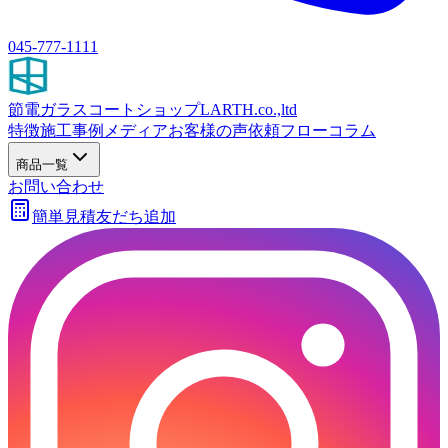
045-777-1111
節電ガラスコートショップ
LARTH.co.,ltd
特徴
施工事例
メディア
お客様の声
依頼フロー
コラム
商品一覧
お問い合わせ
簡単見積
友だち追加