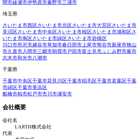
間市
綾瀬市
伊勢原市
秦野市
三浦市
埼玉県
さいたま市西区
さいたま市北区
さいたま市大宮区
さいたま市
見沼区
さいたま市中央区
さいたま市桜区
さいたま市浦和区
さ
いたま市南区
さいたま市緑区
さいたま市岩槻区
川口市
所沢市
越谷市
草加市
春日部市
上尾市
熊谷市
新座市
狭山
市
久喜市
入間市
三郷市
朝霞市
戸田市
富士見市
ふじみ野市
蕨市
志木市
和光市
八潮市
千葉県
千葉市中央区
千葉市花見川区
千葉市稲毛区
千葉市若葉区
千葉
市緑区
千葉市美浜区
船橋市
柏市
松戸市
市川市
浦安市
会社概要
会社名
LARTH株式会社
代表