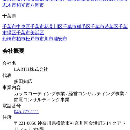
志木市
和光市
八潮市
千葉県
千葉市中央区
千葉市花見川区
千葉市稲毛区
千葉市若葉区
千葉
市緑区
千葉市美浜区
船橋市
柏市
松戸市
市川市
浦安市
会社概要
会社名
LARTH株式会社
代表
多田知広
事業内容
ガラスコーティング事業 / 経営コンサルティング事業 /
節電コンサルティング事業
電話番号
045-777-1111
住所
〒221-0056 神奈川県横浜市神奈川区金港町5-14 クアド
リフォリオ8階