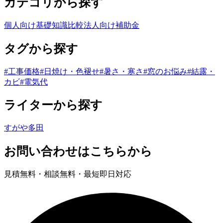
カテゴリから探す
個人向け
基礎知識
比較
法人向け
補助金
タグから探す
#
工事価格
#
日焼け・色褪せ
#
暑さ・寒さ
#
窓のお悩み
#
結露・
カビ
#
電気代
ライターから探す
すがや
多田
お問い合わせはこちらから
見積無料・相談無料・最短即日対応