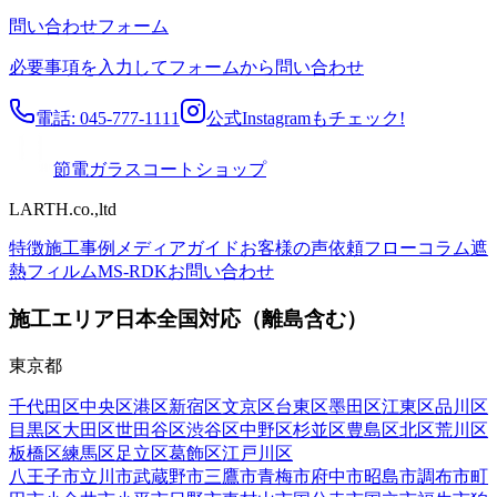
問い合わせフォーム
必要事項を入力してフォームから問い合わせ
電話: 045-777-1111
公式Instagramもチェック!
節電ガラスコートショップ
LARTH.co.,ltd
特徴
施工事例
メディア
ガイド
お客様の声
依頼フロー
コラム
遮
熱フィルム
MS-RDK
お問い合わせ
施工エリア
日本全国対応（離島含む）
東京都
千代田区
中央区
港区
新宿区
文京区
台東区
墨田区
江東区
品川区
目黒区
大田区
世田谷区
渋谷区
中野区
杉並区
豊島区
北区
荒川区
板橋区
練馬区
足立区
葛飾区
江戸川区
八王子市
立川市
武蔵野市
三鷹市
青梅市
府中市
昭島市
調布市
町