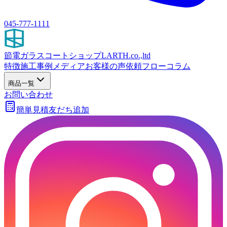
045-777-1111
節電ガラスコートショップ
LARTH.co.,ltd
特徴
施工事例
メディア
お客様の声
依頼フロー
コラム
商品一覧
お問い合わせ
簡単見積
友だち追加