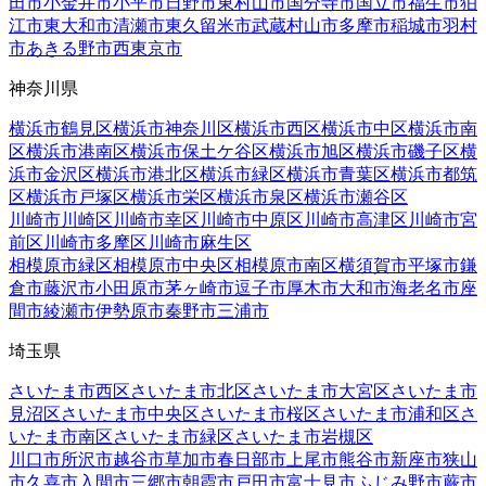
田市
小金井市
小平市
日野市
東村山市
国分寺市
国立市
福生市
狛
江市
東大和市
清瀬市
東久留米市
武蔵村山市
多摩市
稲城市
羽村
市
あきる野市
西東京市
神奈川県
横浜市鶴見区
横浜市神奈川区
横浜市西区
横浜市中区
横浜市南
区
横浜市港南区
横浜市保土ケ谷区
横浜市旭区
横浜市磯子区
横
浜市金沢区
横浜市港北区
横浜市緑区
横浜市青葉区
横浜市都筑
区
横浜市戸塚区
横浜市栄区
横浜市泉区
横浜市瀬谷区
川崎市川崎区
川崎市幸区
川崎市中原区
川崎市高津区
川崎市宮
前区
川崎市多摩区
川崎市麻生区
相模原市緑区
相模原市中央区
相模原市南区
横須賀市
平塚市
鎌
倉市
藤沢市
小田原市
茅ヶ崎市
逗子市
厚木市
大和市
海老名市
座
間市
綾瀬市
伊勢原市
秦野市
三浦市
埼玉県
さいたま市西区
さいたま市北区
さいたま市大宮区
さいたま市
見沼区
さいたま市中央区
さいたま市桜区
さいたま市浦和区
さ
いたま市南区
さいたま市緑区
さいたま市岩槻区
川口市
所沢市
越谷市
草加市
春日部市
上尾市
熊谷市
新座市
狭山
市
久喜市
入間市
三郷市
朝霞市
戸田市
富士見市
ふじみ野市
蕨市