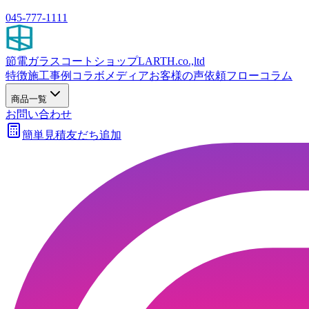
045-777-1111
節電ガラスコートショップ
LARTH.co.,ltd
特徴
施工事例
コラボ
メディア
お客様の声
依頼フロー
コラム
商品一覧
お問い合わせ
簡単見積
友だち追加