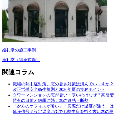
婚礼堂の施工事例
婚礼堂（結婚式場）
関連コラム
職場の熱中症対策、窓の暑さ対策は済んでいますか？
改正労働安全衛生規則と2026年夏の実務ポイント
タワーマンションの窓が暑い・寒いのはなぜ？高層階
特有の日射と結露に効く窓の遮熱・断熱
「夕方のオフィスが暑い」「窓際だけ温度が違う」は
危険信号？設定温度25℃でも熱中症を招く古い窓の罠