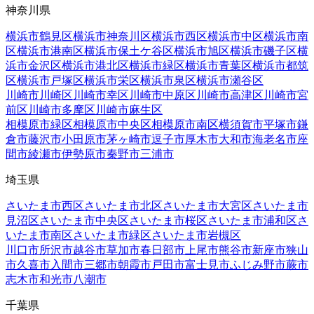
神奈川県
横浜市鶴見区
横浜市神奈川区
横浜市西区
横浜市中区
横浜市南
区
横浜市港南区
横浜市保土ケ谷区
横浜市旭区
横浜市磯子区
横
浜市金沢区
横浜市港北区
横浜市緑区
横浜市青葉区
横浜市都筑
区
横浜市戸塚区
横浜市栄区
横浜市泉区
横浜市瀬谷区
川崎市川崎区
川崎市幸区
川崎市中原区
川崎市高津区
川崎市宮
前区
川崎市多摩区
川崎市麻生区
相模原市緑区
相模原市中央区
相模原市南区
横須賀市
平塚市
鎌
倉市
藤沢市
小田原市
茅ヶ崎市
逗子市
厚木市
大和市
海老名市
座
間市
綾瀬市
伊勢原市
秦野市
三浦市
埼玉県
さいたま市西区
さいたま市北区
さいたま市大宮区
さいたま市
見沼区
さいたま市中央区
さいたま市桜区
さいたま市浦和区
さ
いたま市南区
さいたま市緑区
さいたま市岩槻区
川口市
所沢市
越谷市
草加市
春日部市
上尾市
熊谷市
新座市
狭山
市
久喜市
入間市
三郷市
朝霞市
戸田市
富士見市
ふじみ野市
蕨市
志木市
和光市
八潮市
千葉県