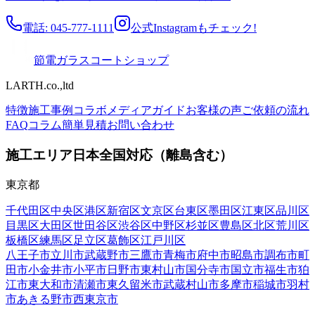
電話: 045-777-1111
公式Instagramもチェック!
節電ガラスコートショップ
LARTH.co.,ltd
特徴
施工事例
コラボ
メディア
ガイド
お客様の声
ご依頼の流れ
FAQ
コラム
簡単見積
お問い合わせ
施工エリア
日本全国対応（離島含む）
東京都
千代田区
中央区
港区
新宿区
文京区
台東区
墨田区
江東区
品川区
目黒区
大田区
世田谷区
渋谷区
中野区
杉並区
豊島区
北区
荒川区
板橋区
練馬区
足立区
葛飾区
江戸川区
八王子市
立川市
武蔵野市
三鷹市
青梅市
府中市
昭島市
調布市
町
田市
小金井市
小平市
日野市
東村山市
国分寺市
国立市
福生市
狛
江市
東大和市
清瀬市
東久留米市
武蔵村山市
多摩市
稲城市
羽村
市
あきる野市
西東京市