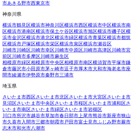
市
あきる野市
西東京市
神奈川県
横浜市鶴見区
横浜市神奈川区
横浜市西区
横浜市中区
横浜市南
区
横浜市港南区
横浜市保土ケ谷区
横浜市旭区
横浜市磯子区
横
浜市金沢区
横浜市港北区
横浜市緑区
横浜市青葉区
横浜市都筑
区
横浜市戸塚区
横浜市栄区
横浜市泉区
横浜市瀬谷区
川崎市川崎区
川崎市幸区
川崎市中原区
川崎市高津区
川崎市宮
前区
川崎市多摩区
川崎市麻生区
相模原市緑区
相模原市中央区
相模原市南区
横須賀市
平塚市
鎌
倉市
藤沢市
小田原市
茅ヶ崎市
逗子市
厚木市
大和市
海老名市
座
間市
綾瀬市
伊勢原市
秦野市
三浦市
埼玉県
さいたま市西区
さいたま市北区
さいたま市大宮区
さいたま市
見沼区
さいたま市中央区
さいたま市桜区
さいたま市浦和区
さ
いたま市南区
さいたま市緑区
さいたま市岩槻区
川口市
所沢市
越谷市
草加市
春日部市
上尾市
熊谷市
新座市
狭山
市
久喜市
入間市
三郷市
朝霞市
戸田市
富士見市
ふじみ野市
蕨市
志木市
和光市
八潮市