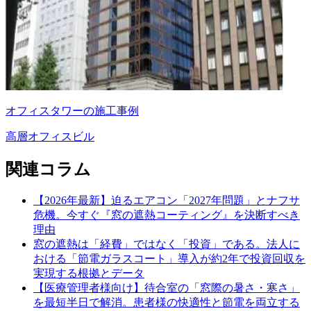
オフィスタワーの施工事例
高層オフィスビル
関連コラム
【2026年最新】迫るエアコン「2027年問題」とナフサ
危機。今すぐ『窓の遮熱コーティング』を決断すべき
理由
窓の遮熱は「経費」ではなく「投資」である。法人に
おける「節電ガラスコート」導入が約2年で投資回収を
実現する根拠とデータ
【医療管理者様向け】待合室の「窓際の暑さ・寒さ」
を最短半日で解消。患者様の快適性と節電を両立する