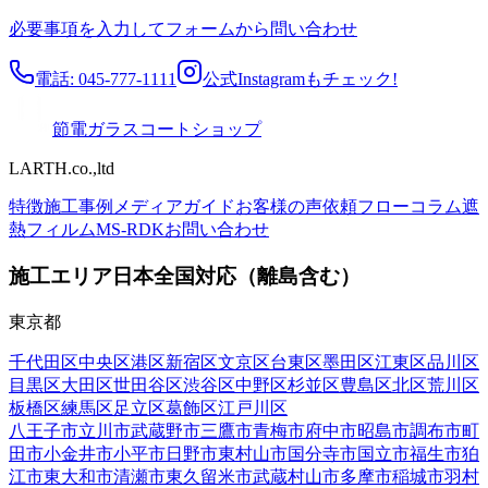
必要事項を入力してフォームから問い合わせ
電話: 045-777-1111
公式Instagramもチェック!
節電ガラスコートショップ
LARTH.co.,ltd
特徴
施工事例
メディア
ガイド
お客様の声
依頼フロー
コラム
遮
熱フィルム
MS-RDK
お問い合わせ
施工エリア
日本全国対応（離島含む）
東京都
千代田区
中央区
港区
新宿区
文京区
台東区
墨田区
江東区
品川区
目黒区
大田区
世田谷区
渋谷区
中野区
杉並区
豊島区
北区
荒川区
板橋区
練馬区
足立区
葛飾区
江戸川区
八王子市
立川市
武蔵野市
三鷹市
青梅市
府中市
昭島市
調布市
町
田市
小金井市
小平市
日野市
東村山市
国分寺市
国立市
福生市
狛
江市
東大和市
清瀬市
東久留米市
武蔵村山市
多摩市
稲城市
羽村