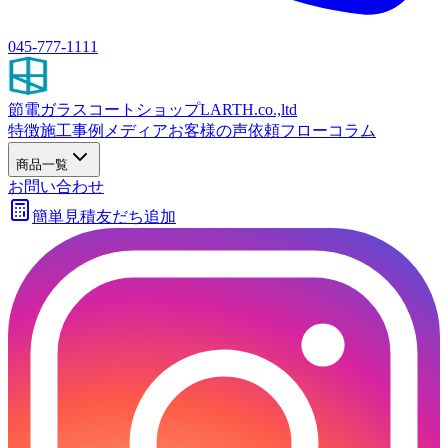
045-777-1111
節電ガラスコートショップ
LARTH.co.,ltd
特徴
施工事例
メディア
お客様の声
依頼フロー
コラム
商品一覧
お問い合わせ
簡単見積
友だち追加