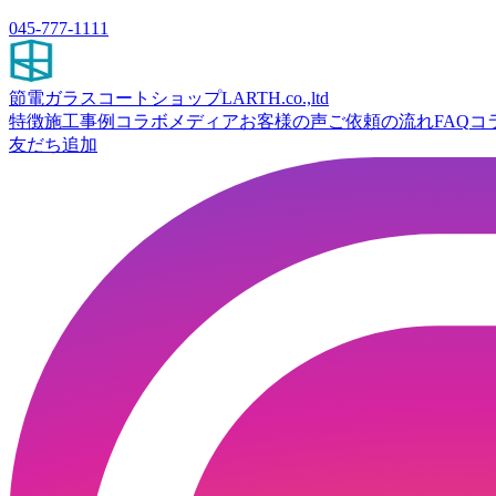
045-777-1111
節電ガラスコートショップ
LARTH.co.,ltd
特徴
施工事例
コラボ
メディア
お客様の声
ご依頼の流れ
FAQ
コ
友だち追加