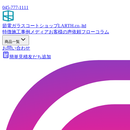
045-777-1111
節電ガラスコートショップ
LARTH.co.,ltd
特徴
施工事例
メディア
お客様の声
依頼フロー
コラム
商品一覧
お問い合わせ
簡単見積
友だち追加