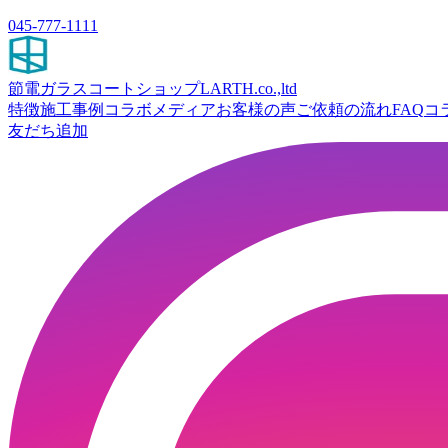
045-777-1111
節電ガラスコートショップ
LARTH.co.,ltd
特徴
施工事例
コラボ
メディア
お客様の声
ご依頼の流れ
FAQ
コ
友だち追加