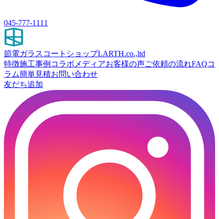
045-777-1111
節電ガラスコートショップ
LARTH.co.,ltd
特徴
施工事例
コラボ
メディア
お客様の声
ご依頼の流れ
FAQ
コ
ラム
簡単見積
お問い合わせ
友だち追加