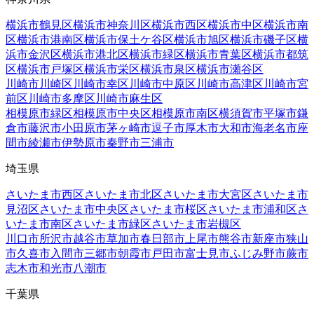
横浜市鶴見区
横浜市神奈川区
横浜市西区
横浜市中区
横浜市南
区
横浜市港南区
横浜市保土ケ谷区
横浜市旭区
横浜市磯子区
横
浜市金沢区
横浜市港北区
横浜市緑区
横浜市青葉区
横浜市都筑
区
横浜市戸塚区
横浜市栄区
横浜市泉区
横浜市瀬谷区
川崎市川崎区
川崎市幸区
川崎市中原区
川崎市高津区
川崎市宮
前区
川崎市多摩区
川崎市麻生区
相模原市緑区
相模原市中央区
相模原市南区
横須賀市
平塚市
鎌
倉市
藤沢市
小田原市
茅ヶ崎市
逗子市
厚木市
大和市
海老名市
座
間市
綾瀬市
伊勢原市
秦野市
三浦市
埼玉県
さいたま市西区
さいたま市北区
さいたま市大宮区
さいたま市
見沼区
さいたま市中央区
さいたま市桜区
さいたま市浦和区
さ
いたま市南区
さいたま市緑区
さいたま市岩槻区
川口市
所沢市
越谷市
草加市
春日部市
上尾市
熊谷市
新座市
狭山
市
久喜市
入間市
三郷市
朝霞市
戸田市
富士見市
ふじみ野市
蕨市
志木市
和光市
八潮市
千葉県