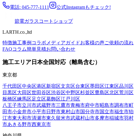
電話: 045-777-1111
公式Instagramもチェック!
節電ガラスコートショップ
LARTH.co.,ltd
特徴
施工事例
コラボ
メディア
ガイド
お客様の声
ご依頼の流れ
FAQ
コラム
簡単見積
お問い合わせ
施工エリア
日本全国対応（離島含む）
東京都
千代田区
中央区
港区
新宿区
文京区
台東区
墨田区
江東区
品川区
目黒区
大田区
世田谷区
渋谷区
中野区
杉並区
豊島区
北区
荒川区
板橋区
練馬区
足立区
葛飾区
江戸川区
八王子市
立川市
武蔵野市
三鷹市
青梅市
府中市
昭島市
調布市
町
田市
小金井市
小平市
日野市
東村山市
国分寺市
国立市
福生市
狛
江市
東大和市
清瀬市
東久留米市
武蔵村山市
多摩市
稲城市
羽村
市
あきる野市
西東京市
神奈川県