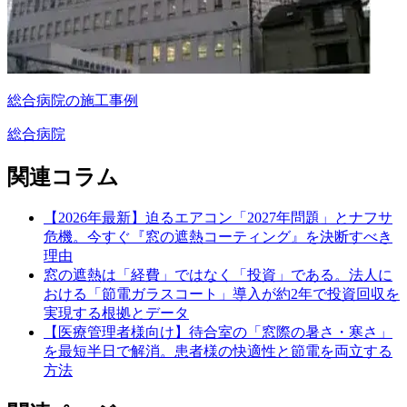
総合病院の施工事例
総合病院
関連コラム
【2026年最新】迫るエアコン「2027年問題」とナフサ
危機。今すぐ『窓の遮熱コーティング』を決断すべき
理由
窓の遮熱は「経費」ではなく「投資」である。法人に
おける「節電ガラスコート」導入が約2年で投資回収を
実現する根拠とデータ
【医療管理者様向け】待合室の「窓際の暑さ・寒さ」
を最短半日で解消。患者様の快適性と節電を両立する
方法