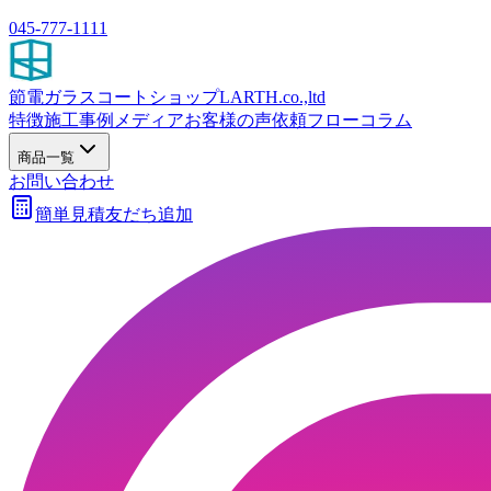
045-777-1111
節電ガラスコートショップ
LARTH.co.,ltd
特徴
施工事例
メディア
お客様の声
依頼フロー
コラム
商品一覧
お問い合わせ
簡単見積
友だち追加