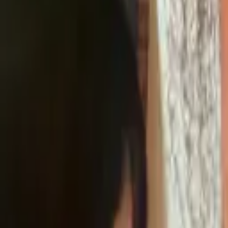
045-777-1111
節電ガラスコートショップ
LARTH.co.,ltd
特徴
施工事例
コラボ
メディア
お客様の声
ご依頼の流れ
FAQ
コ
友だち追加