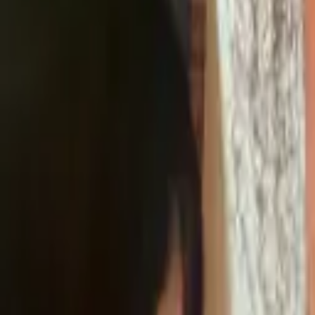
045-777-1111
節電ガラスコートショップ
LARTH.co.,ltd
特徴
施工事例
コラボ
メディア
お客様の声
ご依頼の流れ
FAQ
コ
友だち追加