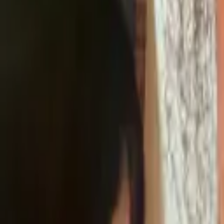
045-777-1111
節電ガラスコートショップ
LARTH.co.,ltd
特徴
施工事例
メディア
お客様の声
依頼フロー
コラム
商品一覧
お問い合わせ
簡単見積
友だち追加