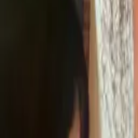
045-777-1111
節電ガラスコートショップ
LARTH.co.,ltd
特徴
施工事例
コラボ
メディア
お客様の声
ご依頼の流れ
FAQ
コ
友だち追加