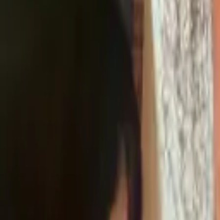
045-777-1111
節電ガラスコートショップ
LARTH.co.,ltd
特徴
施工事例
メディア
お客様の声
依頼フロー
コラム
商品一覧
お問い合わせ
簡単見積
友だち追加