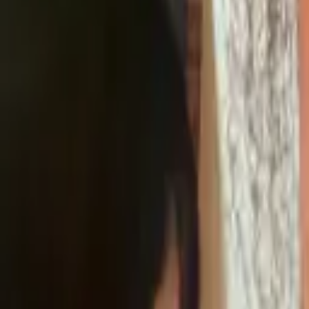
045-777-1111
節電ガラスコートショップ
LARTH.co.,ltd
特徴
施工事例
コラボ
メディア
お客様の声
ご依頼の流れ
FAQ
コ
友だち追加